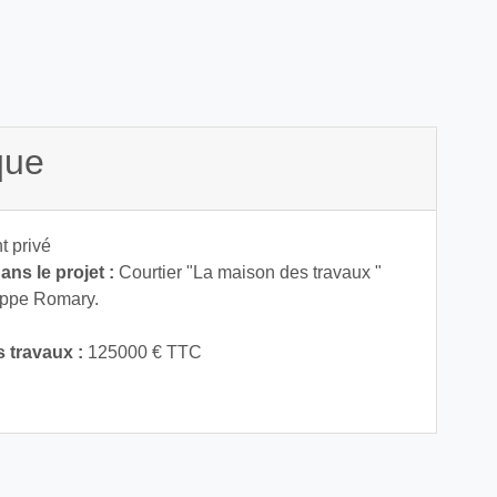
que
t privé
ns le projet :
Courtier "La maison des travaux "
ippe Romary.
 travaux :
125000 € TTC