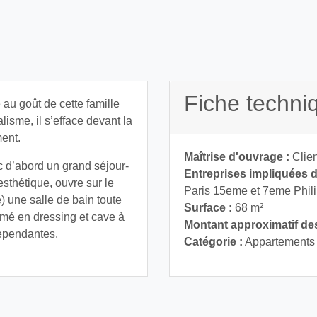
Fiche techni
au goût de cette famille
isme, il s’efface devant la
ment.
Maîtrise d'ouvrage :
Clien
 d’abord un grand séjour-
Entreprises impliquées da
sthétique, ouvre sur le
Paris 15eme et 7eme Phil
e) une salle de bain toute
Surface :
68 m²
rmé en dressing et cave à
Montant approximatif des
épendantes.
Catégorie :
Appartements