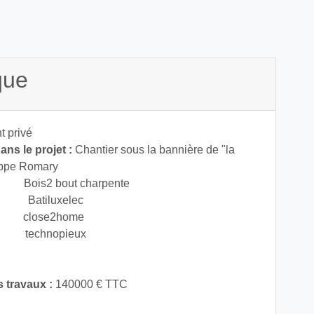
que
t privé
ns le projet :
Chantier sous la bannière de "la
ippe Romary
s2 bout charpente
, Batiluxelec
um close2home
chnopieux
 travaux :
140000 € TTC