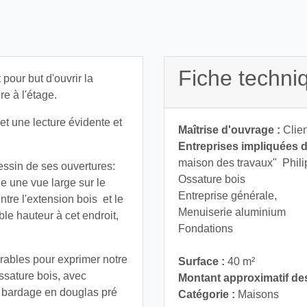
Fiche techni
pour but d'ouvrir la
e à l'étage.
t une lecture évidente et
Maîtrise d'ouvrage :
Clien
Entreprises impliquées da
maison des travaux" Phil
essin de ses ouvertures:
Ossature bois Boi
e une vue large sur le
Entreprise générale
ntre l'extension bois et le
Menuiserie alumini
uble hauteur à cet endroit,
Fondations te
ables pour exprimer notre
Surface :
40 m²
sature bois, avec
Montant approximatif des
; bardage en douglas pré
Catégorie :
Maisons