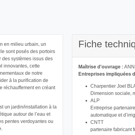
Fiche techni
n en milieu urbain, un
lle sont posés des portoirs
ar des systèmes issus des
ol innovantes, cette
Maîtrise d'ouvrage :
ANN
onnementaux de notre
Entreprises impliquées da
der à la purification de
Charpentier Joel B
e le réchauffement en créant
Dimension sociale, m
ALP
 un jardin/installation à la
Entreprise partenair
tique autour de l’eau et
automatique et d’irrig
 ses pentes verdoyantes ou
CNTT
e.
partenaire fabricant f