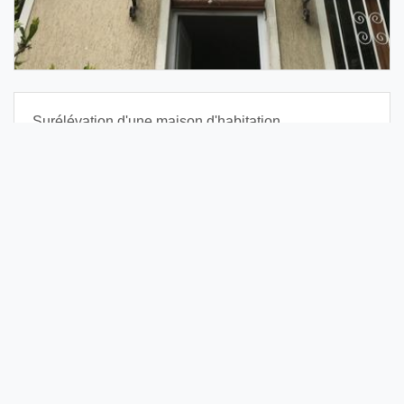
Surélévation d'une maison d'habitation
Fiche technique
Année de conception :
2021
Maîtrise d'ouvrage :
Client privée
Entreprises impliquées dans le projet :
Hervouet
"charpente - ossature bois - bardage"
Catégorie :
Maisons