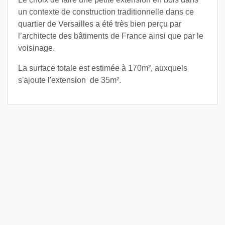
un contexte de construction traditionnelle dans ce
quartier de Versailles a été très bien perçu par
l’architecte des bâtiments de France ainsi que par le
voisinage.
La surface totale est estimée à 170m², auxquels
s'ajoute l'extension de 35m².
Fiche technique
Maîtrise d'ouvrage :
privé
Surface :
205 m²
Montant approximatif des travaux :
2200000 €
TTC
Catégorie :
Maisons